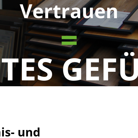
Vertrauen
=
TES GEF
is- und