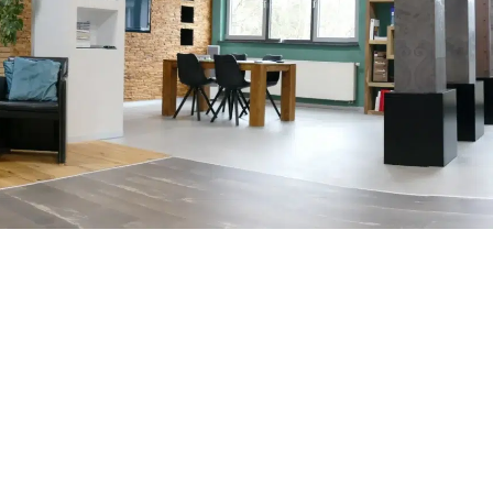
Trockenbau
Trockenbau
chen
Klima-Decken-Systeme
Klima-Decken-Systeme
Fußboden
Fußboden