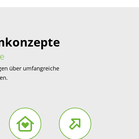
umkonzepte
e
fügen über umfangreiche
en.