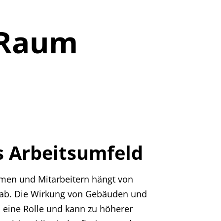
Trockenbau
Trockenbau
 Raum
chen
Klima-Decken-Systeme
Klima-Decken-Systeme
Fußboden
Fußboden
s Arbeitsumfeld
men und Mitarbeitern hängt von
 ab. Die Wirkung von Gebäuden und
s eine Rolle und kann zu höherer