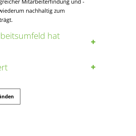
lgreicher Mitarbeiterfindung und -
 wiederum nachhaltig zum
rägt.
Arbeitsumfeld hat
rt
änden