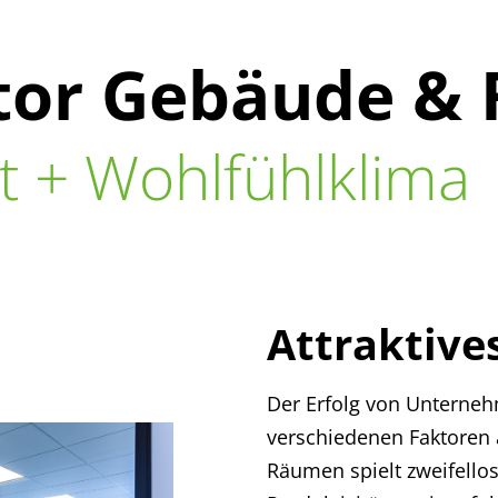
Ausstellungsraum besuchen
Unser Team
Raumkonzept erstellen
ktor Gebäude &
Karriere
Ausstellungsraum besu
ät + Wohlfühlklima
Attraktive
Der Erfolg von Unterneh
verschiedenen Faktoren
Räumen spielt zweifello