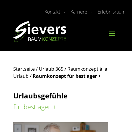
Kontakt
Karriere
Erlebnisraum
Startseite
/
Urlaub 365 / Raumkonzept à la
Urlaub
/
Raumkonzept für best ager +
Urlaubsgefühle
für best ager +